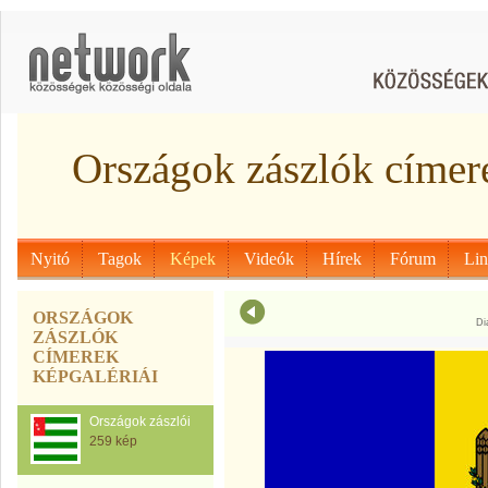
Országok zászlók címer
Nyitó
Tagok
Képek
Videók
Hírek
Fórum
Li
ORSZÁGOK
Di
ZÁSZLÓK
CÍMEREK
KÉPGALÉRIÁI
Országok zászlói
259 kép