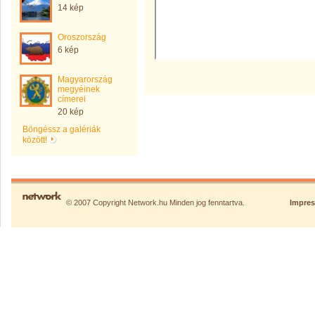
14 kép
Oroszország
6 kép
Magyarország
megyéinek
címerei
20 kép
Böngéssz a galériák
között!
© 2007 Copyright Network.hu Minden jog fenntartva.
Impre