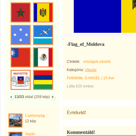
-Flag_of_Moldova
Címkék:
országok zászlói
Kategória:
Utazás
Feltöltötte:
G ANGEL
|
15 éve
Látta 620 ember.
13/33
oldal (259 kép)
Értékeld!
Csehország
12 kép
Kommentáld!
Japán