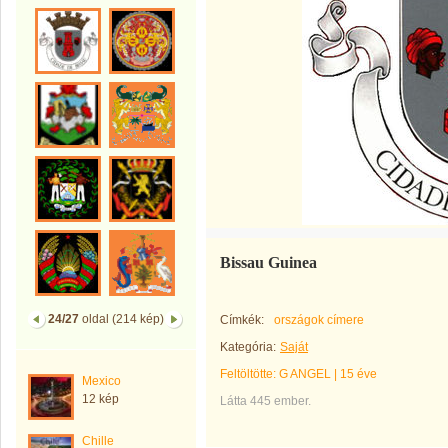
Bissau Guinea
24/27
oldal (214 kép)
Címkék:
országok címere
Kategória:
Saját
Feltöltötte:
G ANGEL
|
15 éve
Mexico
12 kép
Látta 445 ember.
Chille