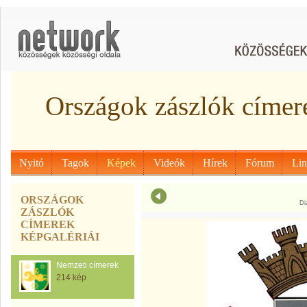
Országok zászlók címer
Nyitó
Tagok
Képek
Videók
Hírek
Fórum
Li
ORSZÁGOK
Di
ZÁSZLÓK
CÍMEREK
KÉPGALÉRIÁI
Nemzeti címerek
214 kép