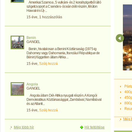
Amerikai Szamoa , 5 vulkáni- és 2 korallszigetből álló
szigetcsoport a Csendes- óceán déli részén, félúton
Hawaii és Új-...
15 éve, 1 hozzászólás
Benin
G ANGEL
Benin, hivatalosan a Benini Köztársaság (1975-ig
Dahomey vagy Dahomania, franciául République de
Bénin) független állam Afrika ...
15 éve,
Szólj hozzá
Angola
Pári
G ANGEL
400p
Angola állam Dél-Afrika nyugati részén. A Kongói
450p
Demokratikus Köztársasággal, Zambiával, Namíbiával
800p
és az Atlanti...
Reun
15 éve,
Szólj hozzá
Még 
Még több hír
Hír feltöltése