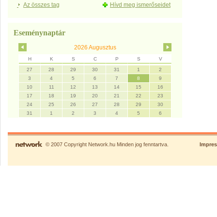
Az összes tag
Hívd meg ismerőseidet
Eseménynaptár
2026 Augusztus
H
K
S
C
P
S
V
27
28
29
30
31
1
2
3
4
5
6
7
8
9
10
11
12
13
14
15
16
17
18
19
20
21
22
23
24
25
26
27
28
29
30
31
1
2
3
4
5
6
© 2007 Copyright Network.hu Minden jog fenntartva.
Impre