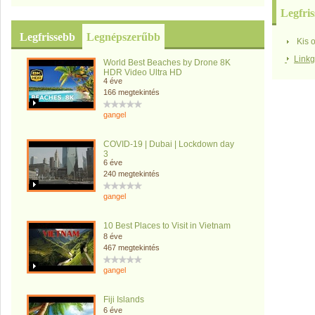
Legfris
Legfrissebb
Legnépszerűbb
Kis 
Link
World Best Beaches by Drone 8K
HDR Video Ultra HD
4 éve
166 megtekintés
gangel
COVID-19 | Dubai | Lockdown day
3
6 éve
240 megtekintés
gangel
10 Best Places to Visit in Vietnam
8 éve
467 megtekintés
gangel
Fiji Islands
6 éve