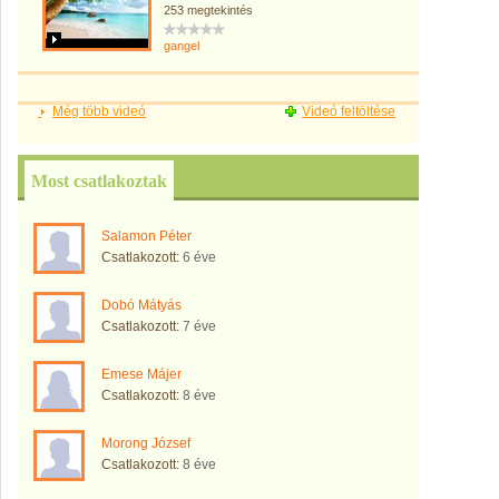
253 megtekintés
gangel
Még több videó
Videó feltöltése
Most csatlakoztak
Salamon Péter
Csatlakozott:
6 éve
Dobó Mátyás
Csatlakozott:
7 éve
Emese Májer
Csatlakozott:
8 éve
Morong József
Csatlakozott:
8 éve