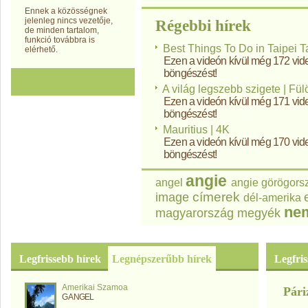
Ennek a közösségnek
jelenleg nincs vezetője,
Régebbi hírek
de minden tartalom,
funkció továbbra is
Best Things To Do in Taipei 
elérhető.
Ezen a videón kívül még 172 vide
böngészést!
A világ legszebb szigete | Fül
Ezen a videón kívül még 171 vide
böngészést!
Mauritius | 4K
Ezen a videón kívül még 170 vide
böngészést!
angie
angel
angie görögors
címerek
image
dél-amerika
nem
magyarország
megyék
Legfrissebb hírek
Legnépszerűbb hírek
Legfri
Amerikai Szamoa
Pári
G ANGEL