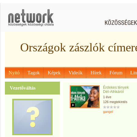
Országok zászlók címer
Nyitó
Tagok
Képek
Videók
Hírek
Fórum
Li
Vezetőváltás
Érdekes tények
Dél-Afrikáról
1 éve
126 megtekintés
gangel